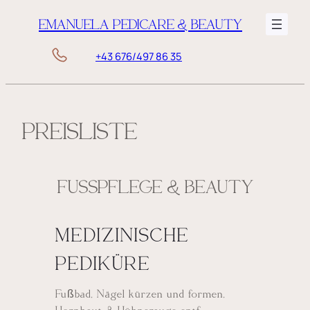
Zum
EMANUELA PEDICARE & BEAUTY
Inhalt
springen
+43 676/497 86 35
PREISLISTE
FUSSPFLEGE & BEAUTY
MEDIZINISCHE
PEDIKÜRE
Fußbad, Nägel kürzen und formen,
Hornhaut & Hühnerauge entf.,